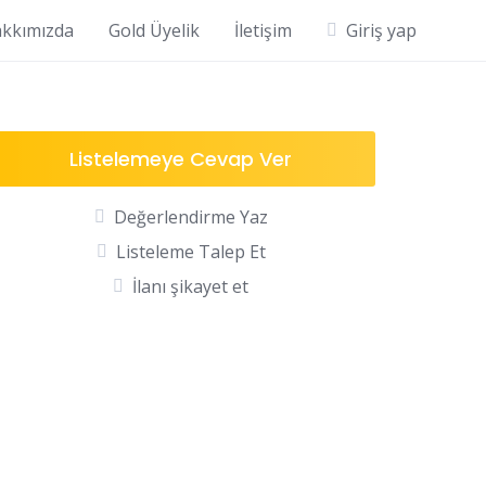
kkımızda
Gold Üyelik
İletişim
Giriş yap
Listelemeye Cevap Ver
Değerlendirme Yaz
Listeleme Talep Et
İlanı şikayet et