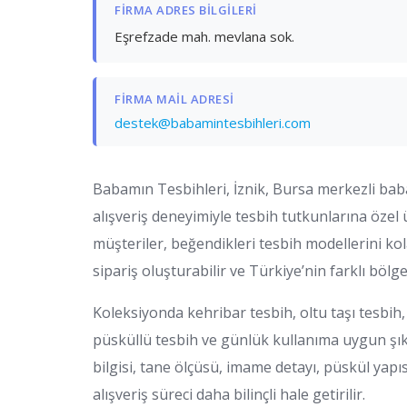
FIRMA ADRES BILGILERI
Eşrefzade mah. mevlana sok.
FIRMA MAIL ADRESI
destek@babamintesbihleri.com
Babamın Tesbihleri, İznik, Bursa merkezli baba
alışveriş deneyimiyle tesbih tutkunlarına özel 
müşteriler, beğendikleri tesbih modellerini kol
sipariş oluşturabilir ve Türkiye’nin farklı bölg
Koleksiyonda kehribar tesbih, oltu taşı tesbih
püsküllü tesbih ve günlük kullanıma uygun şık
bilgisi, tane ölçüsü, imame detayı, püskül yapı
alışveriş süreci daha bilinçli hale getirilir.