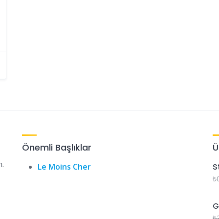
Önemli Başlıklar
Ü
n.
Le Moins Cher
S
₺
G
₺