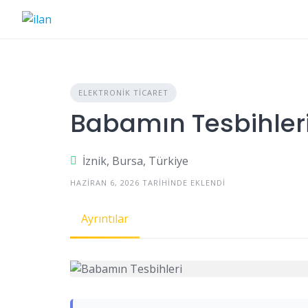
Skip
to
content
ELEKTRONIK TICARET
Babamın Tesbihler
İznik, Bursa, Türkiye
HAZIRAN 6, 2026 TARIHINDE EKLENDI
Ayrıntılar