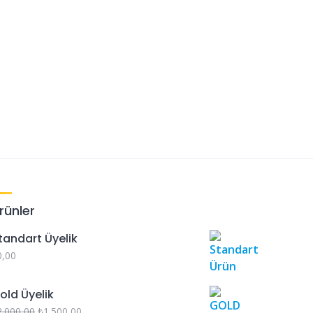
rünler
tandart Üyelik
0,00
old Üyelik
2.000,00
₺
1.500,00